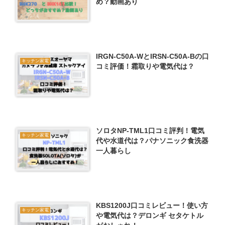
め？動画あり
IRGN-C50A-WとIRSN-C50A-Bの口
キッチン家電
コミ評価！霜取りや電気代は？
ソロタNP-TML1口コミ評判！電気
キッチン家電
代や水道代は？パナソニック食洗器
一人暮らし
KBS1200J口コミレビュー！使い方
キッチン家電
や電気代は？デロンギ セタケトル