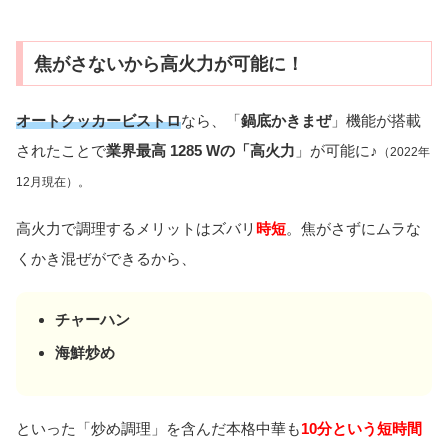
焦がさないから高火力が可能に！
オートクッカービストロ
なら、「
鍋底かきまぜ
」機能が搭載
されたことで
業界最高 1285 Wの「高火力
」が可能に♪
（2022年
12月現在）。
高火力で調理するメリットはズバリ
時短
。焦がさずにムラな
くかき混ぜができるから、
チャーハン
海鮮炒め
といった「炒め調理」を含んだ本格中華も
10分という短時間