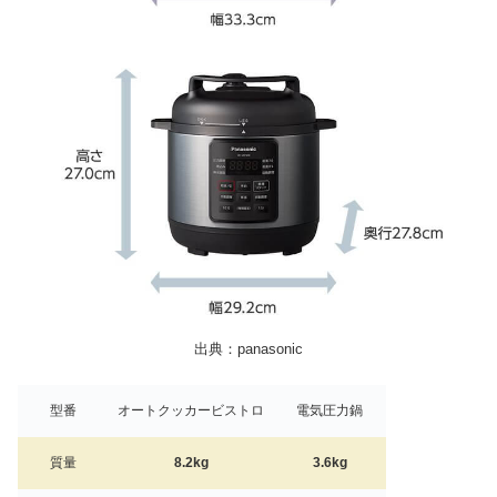
出典：panasonic
型番
オートクッカービストロ
電気圧力鍋
質量
8.2kg
3.6kg