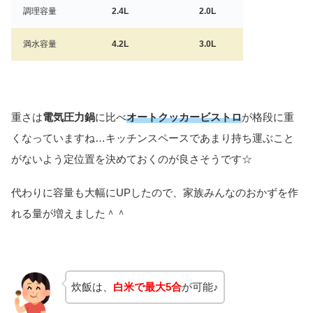
調理容量
2.4L
2.0L
満水容量
4.2L
3.0L
重さは
電気圧力鍋
に比べ
オートクッカービストロ
が格段に重
くなっていますね…キッチンスペースであまり持ち運ぶこと
がないよう定位置を決めておくのが良さそうです☆
代わりに容量も大幅にUPしたので、家族みんなのおかずを作
れる量が増えました＾＾
炊飯は、
白米で最大5合
が可能♪