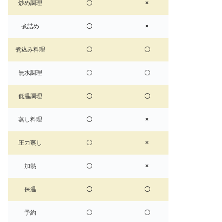
炒め調理
〇
×
煮詰め
〇
×
煮込み料理
〇
〇
無水調理
〇
〇
低温調理
〇
〇
蒸し料理
〇
×
圧力蒸し
〇
×
加熱
〇
×
保温
〇
〇
予約
〇
〇