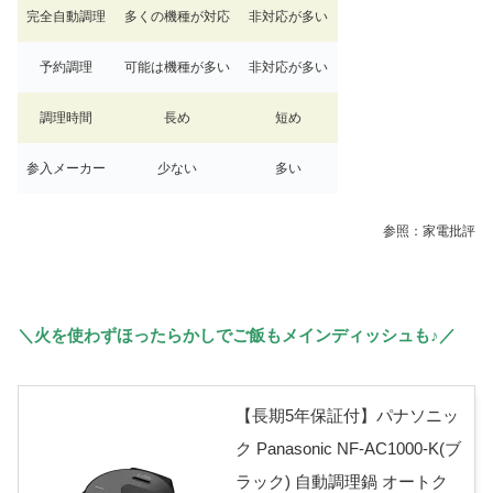
完全自動調理
多くの機種が対応
非対応が多い
予約調理
可能は機種が多い
非対応が多い
調理時間
長め
短め
参入メーカー
少ない
多い
参照：家電批評
＼火を使わずほったらかしでご飯もメインディッシュも♪／
【長期5年保証付】パナソニッ
ク Panasonic NF-AC1000-K(ブ
ラック) 自動調理鍋 オートク