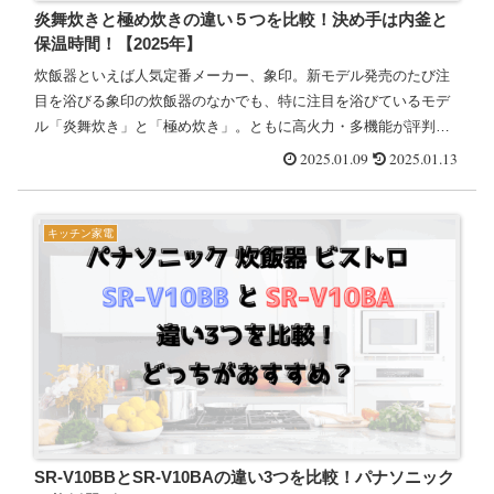
炎舞炊きと極め炊きの違い５つを比較！決め手は内釜と
保温時間！【2025年】
炊飯器といえば人気定番メーカー、象印。新モデル発売のたび注
目を浴びる象印の炊飯器のなかでも、特に注目を浴びているモデ
ル「炎舞炊き」と「極め炊き」。ともに高火力・多機能が評判の
人気モデルですが、機能や特徴、使い方、実際の炊き上がりの味
2025.01.09
2025.01.13
などはど...
キッチン家電
SR-V10BBとSR-V10BAの違い3つを比較！パナソニック