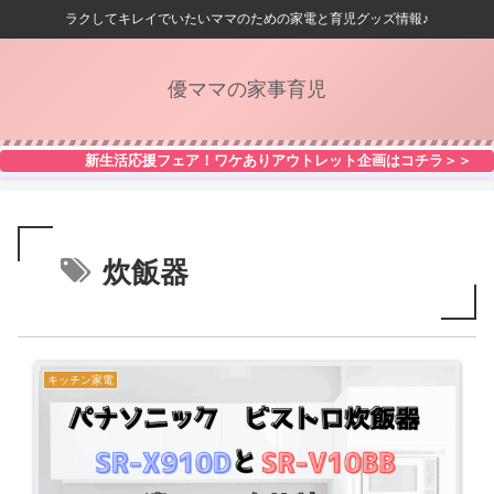
ラクしてキレイでいたいママのための家電と育児グッズ情報♪
優ママの家事育児
新生活応援フェア！ワケありアウトレット企画はコチラ＞＞
炊飯器
キッチン家電