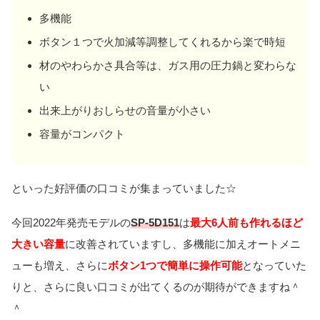
多機能
ボタン１つで火加減等調整してくれるから楽で時短
材のやわらかさ具合等は、ガス用の圧力鍋と変わらな
い
出来上がりおしらせの音量が小さい
容量がコンパクト
といった好評価の口コミが集まっていました☆
今回2022年発売モデルの
SP-5D151
は
最大6人前も作れるほど
大きい容量
に改善されていますし、多機能に加えオートメニ
ューも増え、さらに
ボタン1つで簡単に操作可能
となっていた
りと、さらに良い口コミが出てくるのが期待ができますね＾
＾