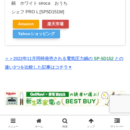
鍋 ホワイト siroca おうち
シェフ PRO L [SP5D151W]
Amazon
楽天市場
Yahooショッピング
＞＞2022年11月同時発売される電気圧力鍋の
SP-5D152
との
違い3つを比較した記事はコチラ▼
メニュー
ホーム
検索
トップ
サイドバー