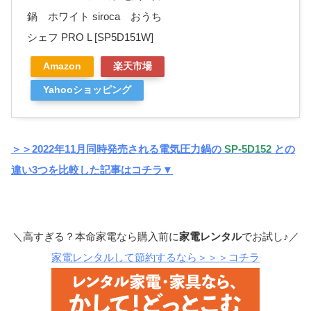
鍋 ホワイト siroca おうち
シェフ PRO L [SP5D151W]
Amazon
楽天市場
Yahooショッピング
＞＞2022年11月同時発売される電気圧力鍋の
SP-5D152
との
違い3つを比較した記事はコチラ▼
＼高すぎる？本命家電なら購入前に
家電レンタル
でお試し♪／
家電レンタルして節約するなら＞＞＞コチラ