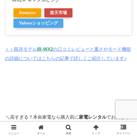
Amazon
楽天市場
Yahooショッピング
＞＞既存
モデル
IB-WX2
の口コミレビューと重さやモード機能
の詳細についてはこちらの記事で詳しくご紹介しています♪
＼高すぎる？本命家電なら購入前に
家電レンタル
でお試し♪／
家電レンタルして節約するなら＞＞＞コチラ
メニュー
ホーム
検索
トップ
サイドバー