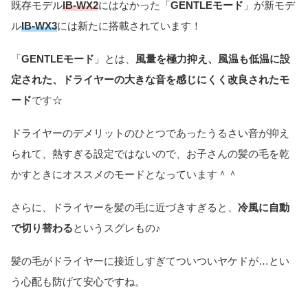
既存モデル
IB-WX2
にはなかった「
GENTLEモード
」が新モデ
ル
IB-WX3
には新たに搭載されています！
「
GENTLEモード
」とは、
風量を極力抑え、風温も低温に設
定された、ドライヤーの大きな音を感じにくく改良されたモ
ード
です☆
ドライヤーのデメリットのひとつであったうるさい音が抑え
られて、熱すぎる設定ではないので、お子さんの髪の毛を乾
かすときにオススメのモードとなっています＾＾
さらに、ドライヤーを髪の毛に近づきすぎると、
冷風に自動
で切り替わる
というスグレもの♪
髪の毛がドライヤーに接近しすぎてついついヤケドが…とい
う心配も防げて安心ですね。