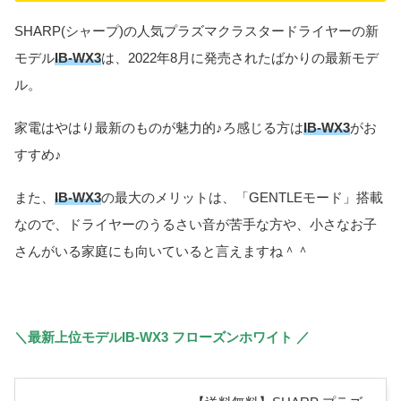
SHARP(シャープ)の人気プラズマクラスタードライヤーの新
モデル
IB-WX3
は、2022年8月に発売されたばかりの最新モデ
ル。
家電はやはり最新のものが魅力的♪ろ感じる方は
IB-WX3
がお
すすめ♪
また、
IB-WX3
の最大のメリットは、「GENTLEモード」搭載
なので、ドライヤーのうるさい音が苦手な方や、小さなお子
さんがいる家庭にも向いていると言えますね＾＾
＼最新上位モデルIB-WX3 フローズンホワイト ／