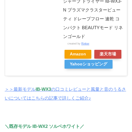
シャープ ドライヤー IB-WX3-
N プラズマクラスタービュー
ティ ドレープフロー 速乾 コ
ンパクト BEAUTYモード リネ
ンゴールド
created by
Rinker
Amazon
楽天市場
Yahooショッピング
＞＞最新モデル
IB-WX3
の口コミレビューと風量と音のうるさ
いについてはこちらの記事で詳しくご紹介♪
＼既存モデル IB-WX2 ソルベホワイト／