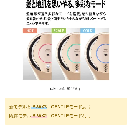
rakutenに飛びます
新モデルと
IB-WX3
…
GENTLEモード
あり
既存モデル
IB-WX2
…
GENTLEモード
なし