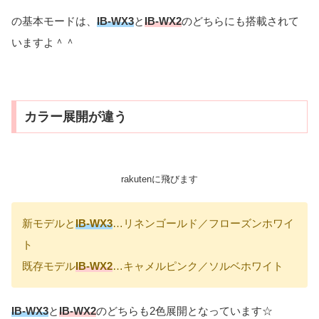
の基本モードは、
IB-WX3
と
IB-WX2
のどちらにも搭載されて
いますよ＾＾
カラー展開が違う
rakutenに飛びます
新モデルと
IB-WX3
…リネンゴールド／フローズンホワイ
ト
既存モデル
IB-WX2
…キャメルピンク／ソルベホワイト
IB-WX3
と
IB-WX2
のどちらも2色展開となっています☆