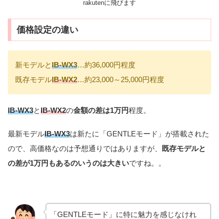
rakutenに飛びます
価格設定の違い
新モデルと
IB-WX3
…約36,000円程度
既存モデル
IB-WX2
…約23,000～25,000円程度
IB-WX3
と
IB-WX2
の
金額の差は1万円
程度。
最新モデル
IB-WX3
は新たに「GENTLEモード」が搭載された
ので、高価格なのは予想通りではありますが、
既存モデルと
の差が1万円もあるのいうのは大きい
ですね。。
「GENTLEモード」に特に魅力を感じなけれ