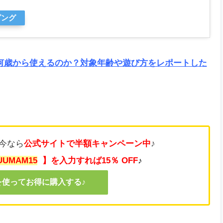
ピング
、何歳から使えるのか？対象年齢や遊び方をレポートした
、今なら
公式サイトで半額キャンペーン中
♪
UUMAM15
】を入力すれば15％ OFF
♪
を使ってお得に購入する♪