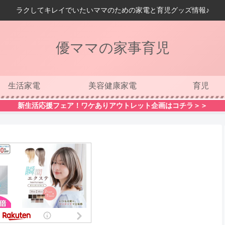
ラクしてキレイでいたいママのための家電と育児グッズ情報♪
優ママの家事育児
生活家電
美容健康家電
育児
新生活応援フェア！ワケありアウトレット企画はコチラ＞＞