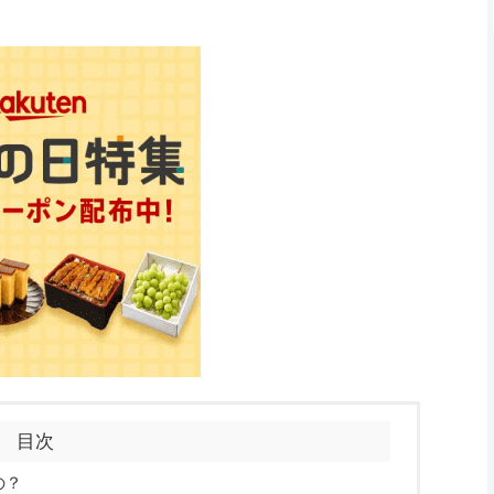
目次
の？