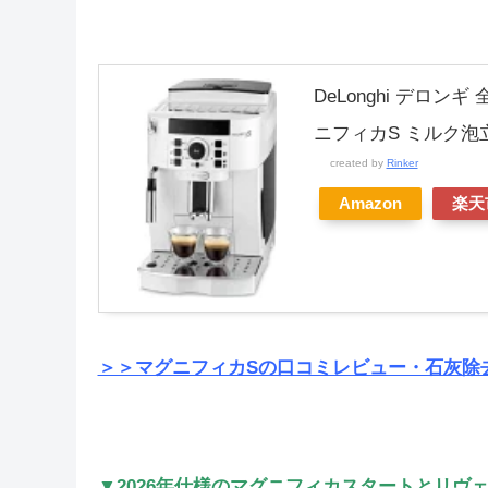
DeLonghi デロン
ニフィカS ミルク泡
created by
Rinker
Amazon
楽天
＞＞マグニフィカSの口コミレビュー・石灰除
▼2026年仕様のマグニフィカスタートとリヴ