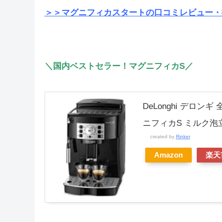
＞＞マグニフィカスタートの口コミレビュー・
＼国内ベストセラー！マグニフィカS／
DeLonghi デロン
ニフィカS ミルク泡
created by
Rinker
Amazon
楽天