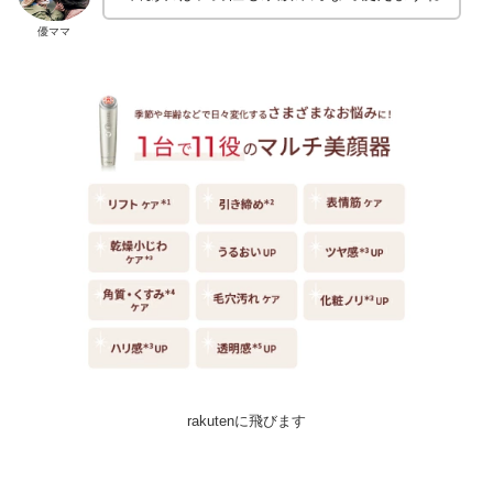
優ママ
rakutenに飛びます