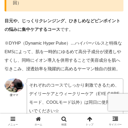
回）
目元や、じっくりクレンジング、ひきしめなどピンポイント
の悩みに集中ケアするコース
です。
※DYHP（Dynamic Hyper Pulse）…ハイパーパルスと特殊な
EMSによって、肌を一時的にゆるめて高分子成分が浸透しや
すくし、同時にイオン導入を併用することで美容成分を肌へ
引きこみ、浸透効率を飛躍的に高めるヤーマン独自の技術。
それぞれのコースでしっかり刺激できるため、
デイリーケアとウィークリーケア（EYE CARE
優ママ
モード、COOLモード以外）は同日に使用しな
いでください☆
メニュー
ホーム
検索
トップ
サイドバー