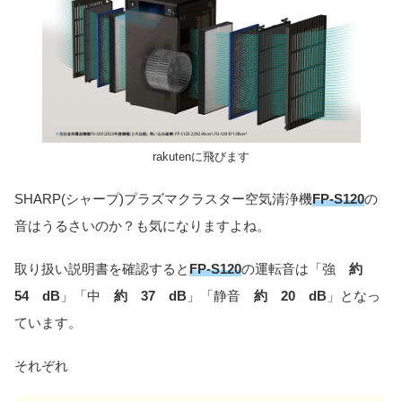
rakutenに飛びます
SHARP(シャープ)プラズマクラスター空気清浄機
FP-S120
の
音はうるさいのか？も気になりますよね。
取り扱い説明書を確認すると
FP-S120
の運転音は「強
約
54 dB
」「中
約 37 dB
」「静音
約 20 dB
」となっ
ています。
それぞれ