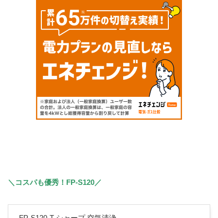
＼コスパも優秀！FP-S120／
FP-S120-T シャープ 空気清浄