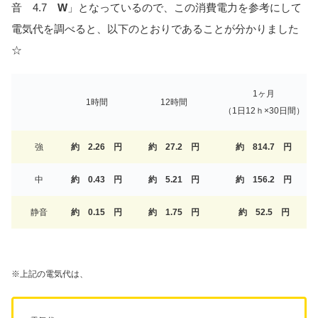
音 4.7
W
」となっているので、この消費電力を参考にして
電気代を調べると、以下のとおりであることが分かりました
☆
1ヶ月
1時間
12時間
（1日12ｈ×30日間）
強
約 2.26 円
約 27.2 円
約 814.7 円
中
約 0.43 円
約 5.21 円
約 156.2 円
静音
約 0.15 円
約 1.75 円
約 52.5 円
※上記の電気代は、