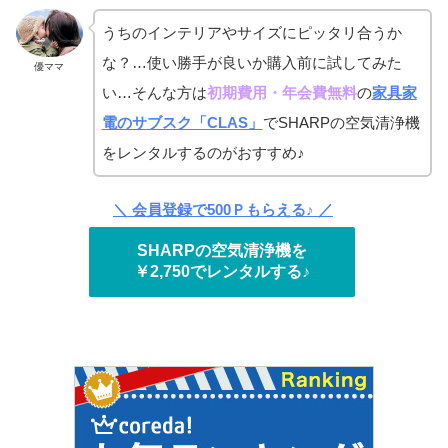
うちのインテリアやサイズにピッタリ合うか
な？…使い勝手が良いか購入前に試してみた
優ママ
い…そんな方は
初期費用・年会費無料
の
家具家
電のサブスク「CLAS」
でSHARPの空気清浄機
をレンタルするのがおすすめ♪
＼ 会員登録で500Ｐもらえる♪ ／
SHARPの空気清浄機を
￥2,750でレンタルする♪