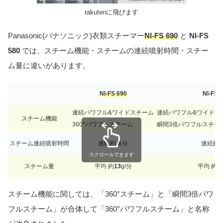
rakutenに飛びます
Panasonic(パナソニック)衣類スチーマー
NI
-FS 690
と
NI-FS
580
では、スチーム機能・スチームの連続噴射時間・スチー
ム量に違いがあります。
NI
-FS 690
NI-FS 
連続パワフル&ワイドスチーム
連続パワフル&ワイドスチ
スチーム機能
360°パワフルスチーム
瞬間3倍パワフルスチー
スチーム連続噴射時間
連続約
８
分
連続約
スクロールできます
スチーム量
平均 約
13
g/分
平均 約
1
スチーム機能に関しては、「360°スチーム」と「瞬間3倍パワ
フルスチーム」が合体して「360°パワフルスチーム」と名称