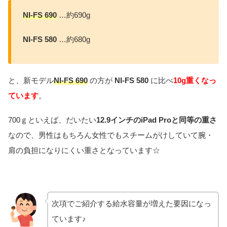
NI
-FS 690
…約690g
NI-FS 580
…約680g
と、新モデル
NI
-FS 690
の方が
NI-FS 580
に比べ
10g重くなっ
ています
。
700ｇといえば、だいたい
12.9インチのiPad Proと同等の重さ
なので、男性はもちろん女性でもスチームがけしていて腕・
肩の負担になりにくい重さとなっています☆
次項でご紹介する給水容量が増えた要因になっ
ています♪