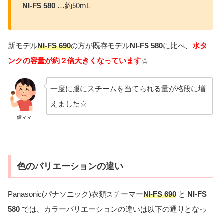
NI-FS 580
…約50mL
新モデル
NI
-FS 690
の方が既存モデル
NI-FS 580
に比べ、
水タ
ンクの容量が約２倍大きくなっています
☆
一度に服にスチームを当てられる量が格段に増
えました☆
優ママ
色のバリエーションの違い
Panasonic(パナソニック)衣類スチーマー
NI
-FS 690
と
NI-FS
580
では、カラーバリエーションの違いは以下の通りとなっ