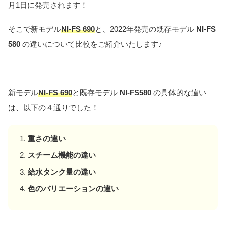
月1日に発売されます！
そこで新モデル
NI
-FS 690
と、2022年発売の既存モデル
NI-FS
580
の違いについて比較をご紹介いたします♪
新モデル
NI
-FS 690
と既存モデル
NI-FS580
の具体的な違い
は、以下の４通りでした！
重さの違い
スチーム機能の
違い
給水タンク量の違い
色のバリエーションの違い