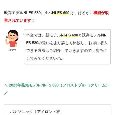
既存モデル
NI
-FS 580
に比べ
NI
-FS 690
は、はるかに
機
能が改
善されています！
本文では、新モデル
NI
-FS 690
と既存モデル
NI
-
FS 580
の違いをより詳しく比較し、お得に購入
できる方法もご紹介していきますので、参考に
優ママ
してみてくださいね♪
＼ 2023年発売モデル NI-FS 690（フロストブルー/クリーム）
／
パナソニック【アイロン・衣