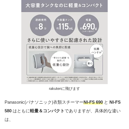
rakutenに飛びます
Panasonic(パナソニック)衣類スチーマー
NI
-FS 690
と
NI-FS
580
はともに
軽量＆コンパクト
でありますが、具体的な違い
は、