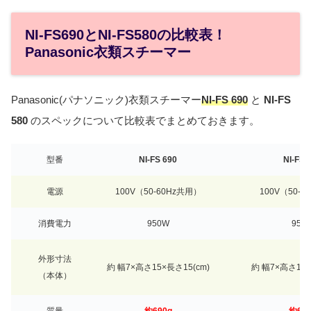
NI-FS690とNI-FS580の比較表！
Panasonic衣類スチーマー
Panasonic(パナソニック)衣類スチーマー
NI
-FS 690
と
NI-FS
580
のスペックについて比較表でまとめておきます。
型番
NI-FS 690
NI-FS 
電源
100V（50-60Hz共用）
100V（50-6
消費電力
950W
950
外形寸法
約 幅7×高さ15×長さ15(cm)
約 幅7×高さ15×
（本体）