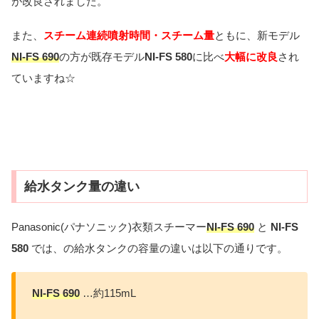
が改良されました。
また、
スチーム連続噴射時間・スチーム量
ともに、新モデル
NI
-FS 690
の方が既存モデル
NI-FS 580
に比べ
大幅に改良
され
ていますね☆
給水タンク量の違い
Panasonic(パナソニック)衣類スチーマー
NI
-FS 690
と
NI-FS
580
では、の給水タンクの容量の違いは以下の通りです。
NI
-FS 690
…約115mL