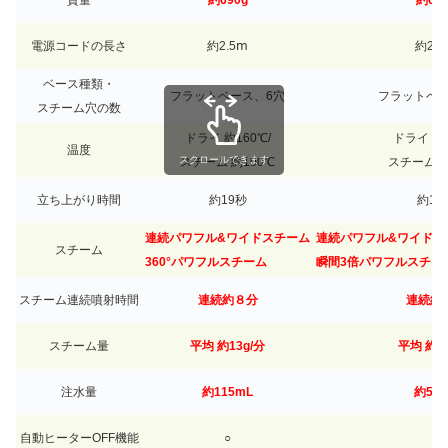
質量
約690g
約680
電源コードの長さ
約2.5ⅿ
約2.5
ベース種類・
フラットベース、6穴
フラットベー
スチーム穴の数
ドライ 約160℃/
ドライ 約1
温度
スクロールできます
スチーム 約190℃
スチーム 約
立ち上がり時間
約19秒
約19
連続パワフル&ワイドスチーム
連続パワフル&ワイドスチ
スチーム
360°パワフルスチーム
瞬間3倍パワフルスチー
スチーム連続噴射時間
連続約８分
連続約
スチーム量
平均 約13g/分
平均 約11
注水量
約115mL
約50
自動ヒーターOFF機能
○
○