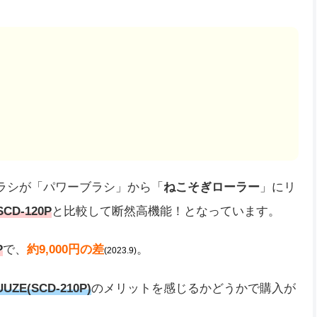
ラシが「パワーブラシ」から「
ねこそぎローラー
」にリ
SCD-120P
と比較して断然高機能！となっています。
P
で、
約9,000円の差
。
(2023.9)
UUZE(SCD-210P)
のメリットを感じるかどうかで購入が