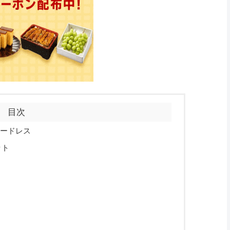
目次
コードレス
ット
ト