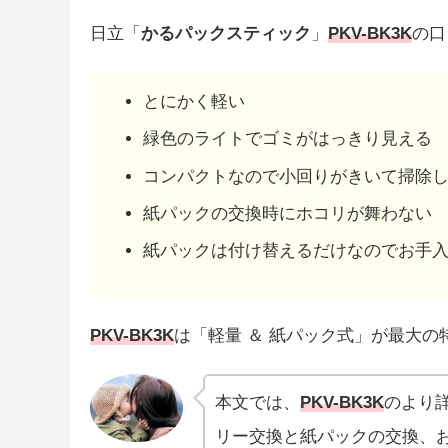
日立「
かるパックスティック
」
PKV-BK3K
の口
とにかく軽い
緑色のライトでゴミがはっきり見える
コンパクトなので小回りがきいて掃除
紙パックの交換時にホコリが舞わない
紙パックは付け替えるだけなのでお手
PKV-BK3K
は「軽量 ＆ 紙パック式」が最大の
本文では、
PKV-BK3K
のより
リー交換と紙パックの交換、