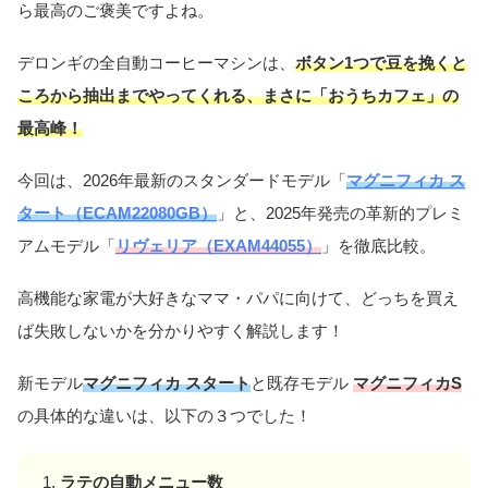
ら最高のご褒美ですよね。
デロンギの全自動コーヒーマシンは、
ボタン1つで豆を挽くと
ころから抽出までやってくれる、まさに「おうちカフェ」の
最高峰！
今回は、2026年最新のスタンダードモデル「
マグニフィカ ス
タート（ECAM22080GB）
」と、2025年発売の革新的プレミ
アムモデル「
リヴェリア（EXAM44055）
」を徹底比較。
高機能な家電が大好きなママ・パパに向けて、どっちを買え
ば失敗しないかを分かりやすく解説します！
新モデル
マグニフィカ スタート
と既存モデル
マグニフィカS
の具体的な違いは、以下の３つでした！
ラテの自動メニュー数