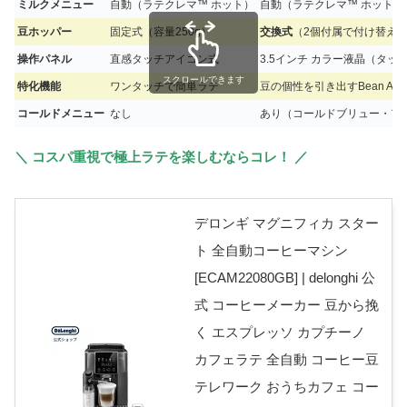
ミルクメニュー
自動（ラテクレマ™ ホット）
自動（ラテクレマ™ ホット＆
豆ホッパー
固定式（容量250g）
交換式
（2個付属で付け替え
操作パネル
直感タッチアイコン式
3.5インチ カラー液晶（タッ
スクロールできます
特化機能
ワンタッチで簡単ラテ
豆の個性を引き出すBean Adapt 
コールドメニュー
なし
あり（コールドブリュー・ア
＼ コスパ重視で極上ラテを楽しむならコレ！ ／
デロンギ マグニフィカ スター
ト 全自動コーヒーマシン
[ECAM22080GB] | delonghi 公
式 コーヒーメーカー 豆から挽
く エスプレッソ カプチーノ
カフェラテ 全自動 コーヒー豆
テレワーク おうちカフェ コー