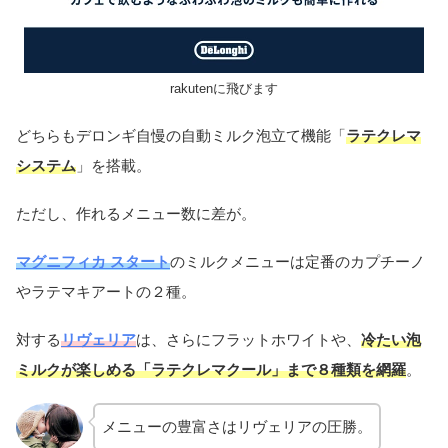
rakutenに飛びます
どちらもデロンギ自慢の自動ミルク泡立て機能「
ラテクレマ
システム
」を搭載。
ただし、作れるメニュー数に差が。
マグニフィカ スタート
のミルクメニューは定番のカプチーノ
やラテマキアートの２種。
対する
リヴェリア
は、さらにフラットホワイトや、
冷たい泡
ミルクが楽しめる「ラテクレマクール」まで８種類を網羅
。
メニューの豊富さはリヴェリアの圧勝。